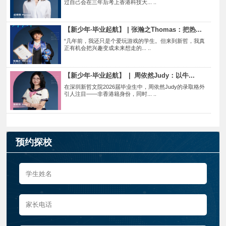
过自己会在三年后考上香港科技大... ..
【新少年·毕业起航】 | 张瀚之Thomas：把热...
“几年前，我还只是个爱玩游戏的学生。但来到新哲，我真
正有机会把兴趣变成未来想走的... ..
【新少年·毕业起航】 | 周依然Judy：以牛...
在深圳新哲文院2026届毕业生中，周依然Judy的录取格外
引人注目——非香港籍身份，同时... ..
预约探校