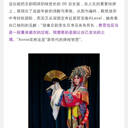
这位能把京剧唱得韵味悠长的 00 后女孩，在人生的重要抉择
上，展现出了远超年龄的清醒与果敢。从因为偏科，毅然放弃
中考转轨国际，而后又从深国交奔赴新哲实验
ALevel
，她有着
自己独到的见解："就像京剧里生旦净丑各有所长，
教育也应当
是一段量体裁衣的过程。我需要的是能让自己发光的土
壤。
"Annie笑称这是"新世代的择校智慧"。