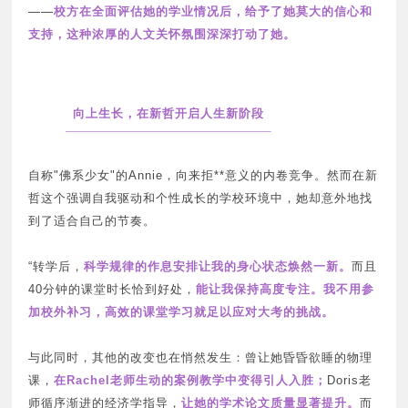
——
校方在全面评估她的学业情况后，给予了她莫大的信心和
支持，这种浓厚的人文关怀氛围深深打动了她。
2
向上生长，在新哲开启人生新阶段
►
自称"佛系少女"的Annie，向来拒**意义的内卷竞争。然而在新
哲这个强调自我驱动和个性成长的学校环境中，她却意外地找
到了适合自己的节奏。
“转学后，
科学规律的作息安排让我的身心状态焕然一新。
而且
40分钟的课堂时长恰到好处，
能让我保持高度专注。我不用参
加校外补习，高效的课堂学习就足以应对大考的挑战。
与此同时，其他的改变也在悄然发生：曾让她昏昏欲睡的物理
课，
在Rachel老师生动的案例教学中变得引人入胜；
Doris
老
师循序渐进的经济学指导，
让她的学术论文质量显著提升。
而