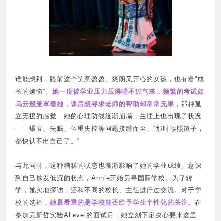
谁能想到，眼前这个笑意盈盈、爽朗又开心的女孩，也有着“成
长的烦恼”。
她一度被学业压力压得喘不过气来，频繁的考试如
乌云般笼罩着她，课后想寻求老师的帮助却常常无果，
那种孤
立无援的感觉，她的心理防线逐渐崩塌，生理上也出现了状况
——爆痘、失眠、体重失控等问题接踵而至。“那时候照镜子，
都快认不出自己了。”
与此同时，这种糟糕的状态也渐渐影响了她的学业成绩。意识
到自己越发低沉的状态，Annie开始另寻国际学校。为了转
学，她实地探访，还和不同的校长、主任进行过交流。对于学
校的选择，
她最看重的是学校能否给予学生个性化的关注。
在
参加完新哲实验ALevel的面试后，她立刻下定决心要来这里