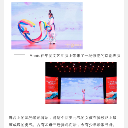
Annie在年度文艺汇演上带来了一场惊艳的京剧表演
舞台上的流光溢彩背后，是这个甜美元气的女孩在择校路上破
茧成蝶的勇气。古有孟母三迁择邻而居，今有少年踏浪寻舟。