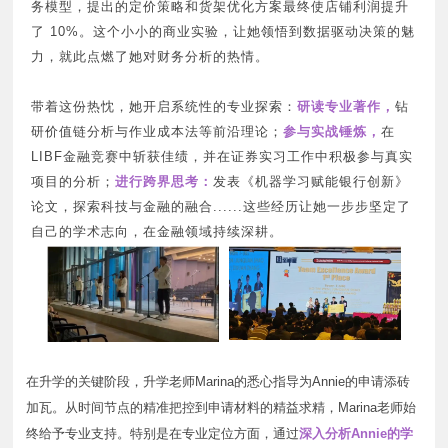
务模型，提出的定价策略和货架优化方案最终使店铺利润提升
了 10%。这个小小的商业实验，让她领悟到数据驱动决策的魅
力，就此点燃了她对财务分析的热情。
带着这份热忱，她开启系统性的专业探索：
研读专业著作，
钻
研价值链分析与作业成本法等前沿理论；
参与实战锤炼，
在
LIBF金融竞赛中斩获佳绩，并在证券实习工作中积极参与真实
项目的分析；
进行跨界思考：
发表《机器学习赋能银行创新》
论文，探索科技与金融的融合......这些经历让她一步步坚定了
自己的学术志向，在金融领域持续深耕。
在升学的关键阶段，升学老师Marina的悉心指导为Annie的申请添砖
加瓦。从时间节点的精准把控到申请材料的精益求精，Marina老师始
终给予专业支持。特别是在专业定位方面，通过
深入分析
Annie的学