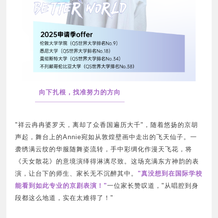
1
向下扎根，找准努力的方向
►
"祥云冉冉婆罗天，离却了众香国遍历大千"，随着悠扬的京胡
声起，舞台上的Annie宛如从敦煌壁画中走出的飞天仙子。一
袭绣满云纹的华服随舞姿流转，手中彩绸化作漫天飞花，将
《天女散花》
的意境演绎得淋漓尽致。这场充满东方神韵的表
演，让台下的师生、家长无不沉醉其中。
"真没想到在国际学校
能看到如此专业的京剧表演！"
一位家长赞叹道，"从唱腔到身
段都这么地道，实在太难得了！"