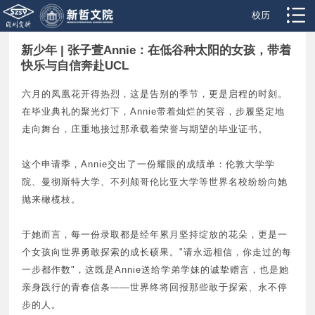
校历
新少年 | 张子萱Annie：在低谷种太阳的女孩，带着
快乐与自信奔赴UCL
六月的凤凰花开得热烈，这是告别的季节，更是启程的时刻。
在毕业典礼的聚光灯下，Annie带着灿烂的笑容，步履坚定地
走向舞台，庄重地接过那承载着荣誉与期望的毕业证书。
这个申请季，Annie交出了一份耀眼的成绩单：伦敦大学学
院、曼彻斯特大学、不列颠哥伦比亚大学等世界名校纷纷向她
抛来橄榄枝。
于她而言，每一份录取都是经年累月坚持绽放的花朵，更是一
个女孩向世界勇敢探索的成长硕果。"请永远相信，你走过的每
一步都作数"，这既是Annie送给学弟学妹的诚挚赠言，也是她
亲身践行的青春信条——世界终将回报那些敢于探索、永不停
步的人。