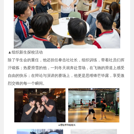
▲组织新生探校活动
除了学生会的重任，他还担任拳击社社长，组织训练，带着社员们挥
汗锻炼；热爱滑雪的他，一到冬天就奔赴雪场，在飞驰的滑道上感受
自由的快乐；在辩论与演讲的赛场上，他更是思维锋芒毕露，享受激
烈交锋的每一个瞬间。