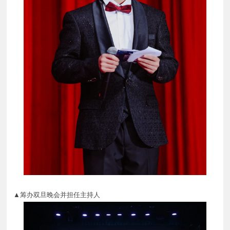
▲筹办双旦晚会并担任主持人