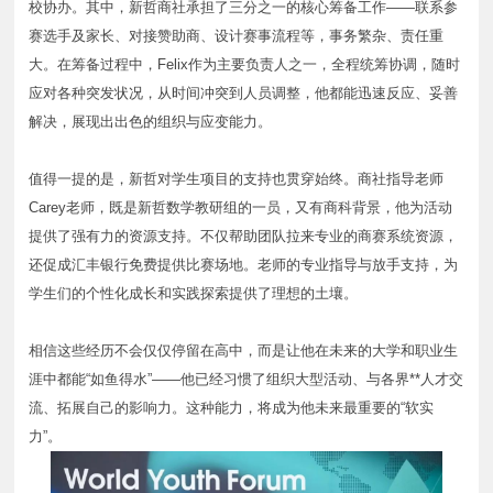
校协办。其中，新哲商社承担了三分之一的核心筹备工作——联系参
赛选手及家长、对接赞助商、设计赛事流程等，事务繁杂、责任重
大。在筹备过程中，Felix作为主要负责人之一，全程统筹协调，随时
应对各种突发状况，从时间冲突到人员调整，他都能迅速反应、妥善
解决，展现出出色的组织与应变能力。
值得一提的是，新哲对学生项目的支持也贯穿始终。商社指导老师
Carey老师，既是新哲数学教研组的一员，又有商科背景，他为活动
提供了强有力的资源支持。不仅帮助团队拉来专业的商赛系统资源，
还促成汇丰银行免费提供比赛场地。老师的专业指导与放手支持，为
学生们的个性化成长和实践探索提供了理想的土壤。
相信这些经历不会仅仅停留在高中，而是让他在未来的大学和职业生
涯中都能“如鱼得水”——他已经习惯了组织大型活动、与各界**人才交
流、拓展自己的影响力。这种能力，将成为他未来最重要的“软实
力”。