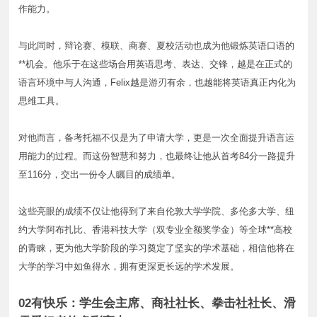
作能力。
与此同时，辩论赛、模联、商赛、夏校活动也成为他锻炼英语口语的
**机会。他乐于在这些场合用英语思考、表达、交锋，越是在正式的
语言环境中与人沟通，Felix越是游刃有余，也越能将英语真正内化为
思维工具。
对他而言，备考托福不仅是为了申请大学，更是一次全面提升语言运
用能力的过程。而这份智慧和努力，也最终让他从首考84分一路提升
至116分，交出一份令人瞩目的成绩单。
这些亮眼的成绩不仅让他得到了来自伦敦大学学院、多伦多大学、纽
约大学阿布扎比、香港科技大学（双专业全额奖学金）等全球**高校
的青睐，更为他大学阶段的学习奠定了坚实的学术基础，相信他将在
大学的学习中如鱼得水，拥有更深更长远的学术发展。
02有快乐：学生会主席、商社社长、拳击社社长、滑