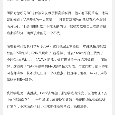
而面对微积分BC这种被公认难度极高的科目，他却有不同策略。他清
楚地知道：“AP考试的一大优势——只要答对70%的题就有机会拿到
满分5分。”于是他果断放弃不擅长的内容，把精力放在自己理解得最
透彻的部分，确保该拿的分一个不丢。
而在面对计算机科学A（CSA）这门他完全零基础、本身就极具挑战
性的AP课程时，Felix又玩出了“新花样”。他在Steam平台上找到了一
个叫Code Wizard：JAVA的游戏，像打怪通关一样练习编程——而恰
好，这些关卡与AP考试中的FRQ题型极其相似。与此同时，他不停地
向老师请教，从不放过任何一个模糊点。就这样，他在一年内，从零
基础走到5分满分。
统计学是另一类挑战。Felix认为这门课想学透有难度，但他发现了其
中的“解题套路”——一旦掌握，就能快速答题。他便围绕这些套路进
行复习，不求面面俱到，但求抓住高频考点，稳稳拿分。