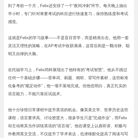
到了考前一个月，Felix还安排了一个“夜间冲刺”环节。每天晚上抽出
半小时，专门针对将要考试的科目进行快速复习，保持熟练度和考试
感觉。
这就是Felix的学习故事——不是盲目苦学，而是精准出击。他用一套
灵活又理性的策略，在AP考试中收获满满，这背后则是一颗冷静、聪
明又自律的大脑。
在托福学习上，Felix同样展现出了他特有的“考试智慧”。他从不跳过
任何一个基础步骤——背单词、刷题、精听、背写作素材，这些标准
化备考的“规定动作”，他一项不落地完成。但他也明白，真正扎实的
语言能力，不能只靠应试战术。
他十分珍惜日常课程中提升英语的机会。像英美文学、世界历史这些
课程，语言要求高、讨论密度大，很多学生只是“完成作业”，而Felix
却主动将其当作训练英语的“语言场”。他在课堂上认真听讲、积极与
外教用英文交流，不仅提升了学术表达，也潜移默化提高了阅读与写