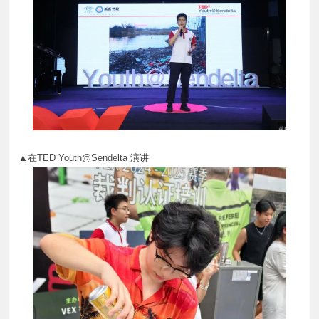
▲在TED Youth@Sendelta 演讲